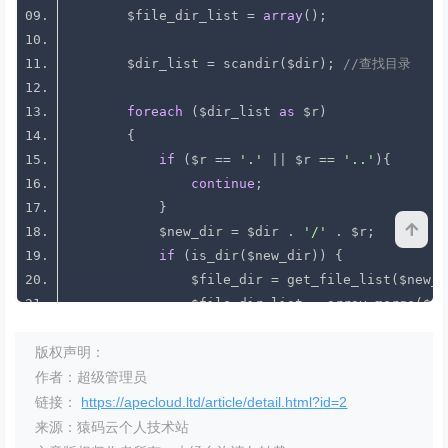
        $file_dir_list = 
array
        $dir_list = scandir($dir); 
//查找目录  
foreach
 ($dir_list 
as
if
 ($r == 
'.'
 || $r == 
'..'
continue
            $new_dir = $dir . 
'/'
if
            }
else
版权声明：
if
作者：超级管理员
                    $ext2=$pathinfo[
'extension'
链接：
https://apecloud.ltd/article/detail.html?id=2
if
来源：猿码云个人技术站