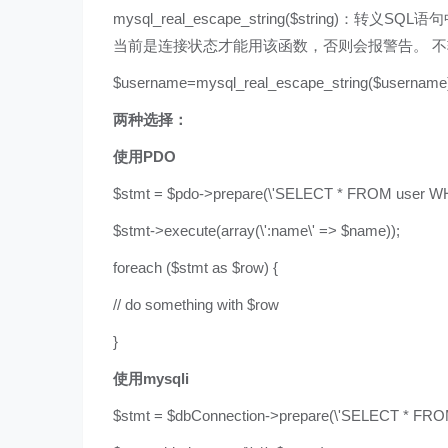
mysql_real_escape_string($stri
当前是连接状态才能用该函数，否则会报警告。 不
$username=mysql_real_escape_string($username
两种选择：
使用PDO
$stmt = $pdo->prepare(\'SELECT * FROM user W
$stmt->execute(array(\':name\' => $name));
foreach ($stmt as $row) {
// do something with $row
}
使用mysqli
$stmt = $dbConnection->prepare(\'SELECT * FRO