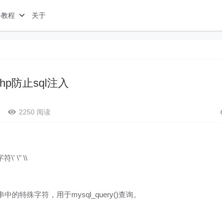
络教程
关于
php防止sql注入
2250 阅读
' \" \\
义字符串中的特殊字符，用于mysql_query()查询。