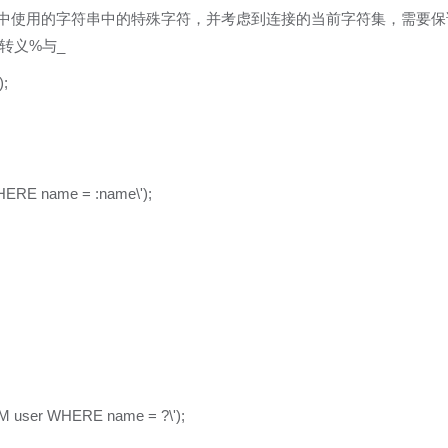
ng)：转义SQL语句中使用的字符串中的特殊字符，并考虑到连接的当前字符集，需要
转义%与_
);
HERE name = :name\');
M user WHERE name = ?\');