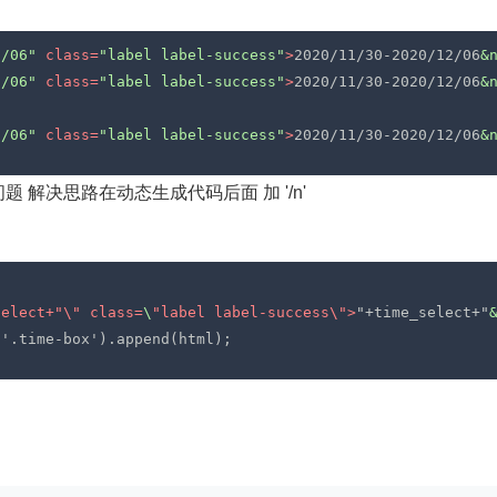
2/06"
class
=
"label label-success"
>
2020/11/30-2020/12/06
&
2/06"
class
=
"label label-success"
>
2020/11/30-2020/12/06
&
2/06"
class
=
"label label-success"
>
2020/11/30-2020/12/06
&
解决思路在动态生成代码后面 加 '/n'
select
+"\" 
class
=
\
"
label
label-success
\">
"+time_select+"
('.time-box').append(html);