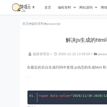
首页
编程资料
网站源码
网
首页
>
编程资料
>
javascript
解决js生成的ht
超级管理员
•
2020-12-15 13:58:55
•
javasc
在最近的后台生成代码中发现 js动态的生成html
模板使用的是 Light-Year-Admin-Template
js生成代码为
<
span
data-value
=
"2020/11/30-2020/1