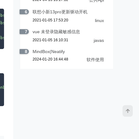
公共Api
6
联想小新13pro更新驱动开机
nbsp;
&nbsp;
<
a
href
=
"#"
class
=
"remove-choose"
title
=
"移除"
2021-01-05 17:53:20
linux
nbsp;
&nbsp;
<
a
href
=
"#"
class
=
"remove-choose"
title
=
"移除"
7
vue 未登录隐藏敏感信息
nbsp;
&nbsp;
<
a
href
=
"#"
class
=
"remove-choose"
title
=
"移除"
2021-01-05 16:10:31
javas
8
MindBox(Neatify
2024-01-20 16:44:48
软件使用
&nbsp;
&nbsp;
<
a
href
=
\
"#\" 
class
=
\
"
remove-choose
\" 
title
=