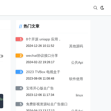
热门文章
1
8个开源 uniapp 应用，
2024-12-26 10:11:52
其他源码
2
wechat协议接口分享
2024-02-22 19:26:17
公共Api
3
2023 TVBox 电视盒子
2023-08-06 11:08:48
软件使用
4
宝塔开心版去广告
2023-12-06 11:17:34
linux
nbsp;
&nbsp;
<
a
href
=
"#"
class
=
"remove-choose"
title
=
"移除"
5
免费影视资源站去广告接口
2024-04-13 13:17:12