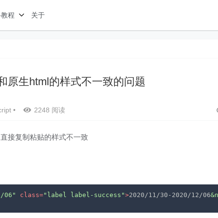
络教程
关于
ml和原生html的样式不一致的问题
ript
•
2248 阅读
 和 直接复制粘贴的样式不一致
2/06"
class
=
"label label-success"
>
2020/11/30-2020/12/06
&