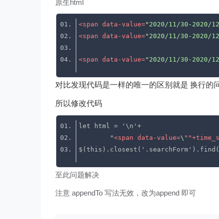
原生html
<
span
data-value
=
"2020/11/30-2020/1
<
span
data-value
=
"2020/11/30-2020/1
<
span
data-value
=
"2020/11/30-2020/1
对比发现代码是一样的唯一的区别就是 换行的问题 
所以修改代码
        "
<
span
data-value
=
\
""+
time_
$(this).closest('.searchForm').find
至此问题解决
注意 appendTo 写法无效，改为append 即可