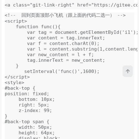
<a class="git-link-right" href="https://gitee.co
<!--  回到页面顶部小飞机（跟上面的代码二选一） -->
<script>
function func(){
var tag = document.getElementById('i1');
var content = tag.innerText;
var f = content.charAt(0);
var l = content.substring(1,content.leng
var new_content = l + f;
tag.innerText = new_content;
}
setInterval('func()',1600);
</script>
<style>
#back-top {
position: fixed;
bottom: 10px;
right: 5px;
z-index: 99;
}
#back-top span {
width: 50px;
height: 64px;
display: block;